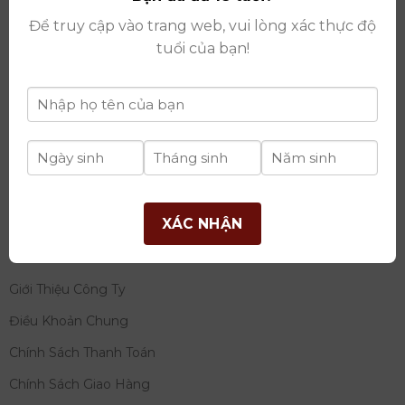
thay đổi lần thứ 17 ngày 06/08/2025
Để truy cập vào trang web, vui lòng xác thực độ
Giấy phép Phân Phối Rượu số
: 529/GP-BCT do Bộ
tuổi của bạn!
Công Thương cấp ngày 14/11/2022
Ngân hàng:
Ngân hàng TMCP Đầu tư và phát triển
Việt Nam (BIDV)
Chủ TK:
Công ty cổ phần thương mại dịch vụ và đầu
tư quốc tế Ý-Việt
Số tài khoản:
2120272308
Chi nhánh:
Tây Hồ, TP Hà Nội
XÁC NHẬN
THÔNG TIN
Giới Thiệu Công Ty
Điều Khoản Chung
Chính Sách Thanh Toán
Chính Sách Giao Hàng