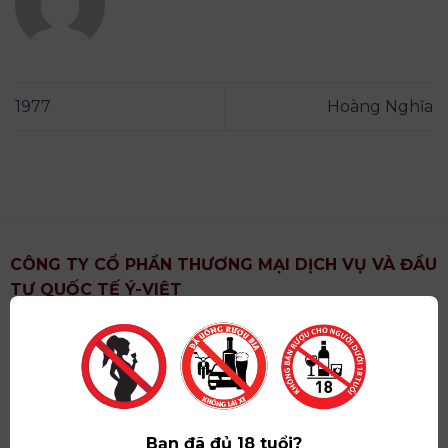
1977
Hoàng Nghĩa
CÔNG TY CỔ PHẦN THƯƠNG MẠI DỊCH VỤ VÀ ĐẦU
TƯ QUỐC TẾ Ý-VIỆT
Địa chỉ
: Khu 6, Xã Hoài Đức, Thành Phố Hà Nội
Showroom
: Số 09 Phố Liễu Giai, Phường Ngọc Hà,
Thành Phố Hà Nội
Giấy ĐKKD số
: 0102751615 do Sở Tài Chính Thành
Phố Hà Nội cấp lần đầu ngày 07/05/2008,đăng ký
Bạn đã đủ 18 tuổi?