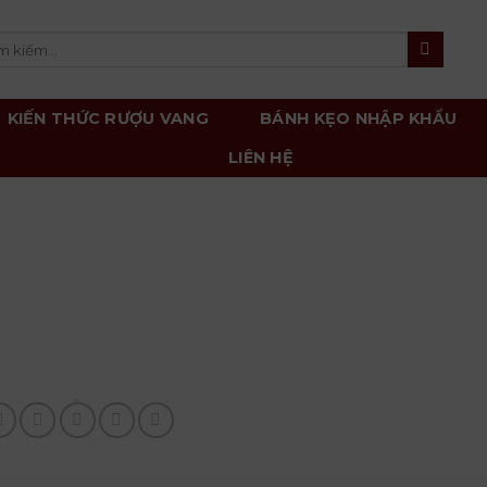
m
m:
KIẾN THỨC RƯỢU VANG
BÁNH KẸO NHẬP KHẨU
LIÊN HỆ