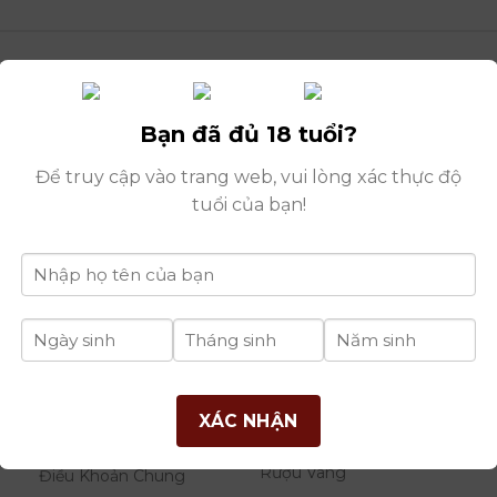
Bạn đã đủ 18 tuổi?
Để truy cập vào trang web, vui lòng xác thực độ
tuổi của bạn!
Tran Van N
THÔNG TIN
DANH MỤC
B
XÁC NHẬN
RƯỢU
Giới Thiệu Công Ty
Rượu Vang
Điều Khoản Chung