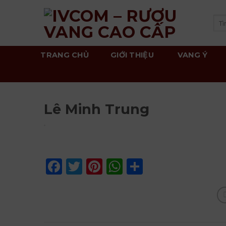
Skip
to
Tì
kiế
content
TRANG CHỦ
GIỚI THIỆU
VANG Ý
Lê Minh Trung
Facebook
Twitter
Pinterest
WhatsApp
Share