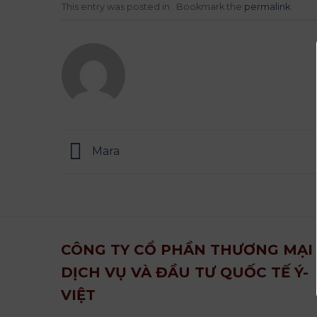
This entry was posted in . Bookmark the
permalink
.
Mara
CÔNG TY CỔ PHẦN THƯƠNG MẠI
DỊCH VỤ VÀ ĐẦU TƯ QUỐC TẾ Ý-
VIỆT