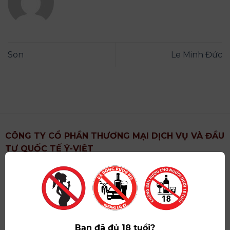
Son
Le Minh Đức
CÔNG TY CỔ PHẦN THƯƠNG MẠI DỊCH VỤ VÀ ĐẦU
TƯ QUỐC TẾ Ý-VIỆT
Địa chỉ
: Khu 6, Xã Hoài Đức, Thành Phố Hà Nội
Showroom
: Số 09 Phố Liễu Giai, Phường Ngọc Hà,
Thành Phố Hà Nội
Giấy ĐKKD số
: 0102751615 do Sở Tài Chính Thành
Phố Hà Nội cấp lần đầu ngày 07/05/2008,đăng ký
Bạn đã đủ 18 tuổi?