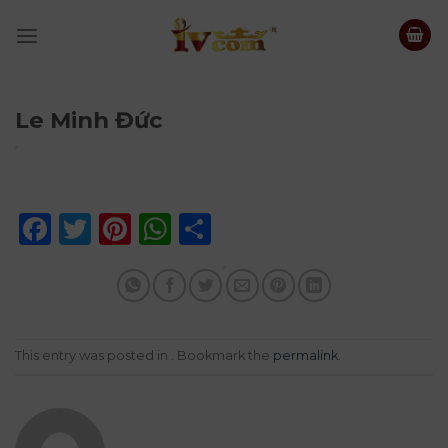
Skip
to
content
Le Minh Đức
Facebook
Twitter
Pinterest
WhatsApp
Share
This entry was posted in . Bookmark the
permalink
.