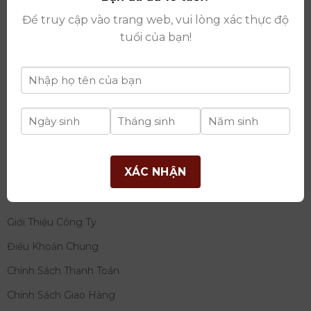
thay đổi lần thứ 17 ngày 06/08/2025
Để truy cập vào trang web, vui lòng xác thực độ
Giấy phép Phân Phối Rượu số
: 529/GP-BCT do Bộ
tuổi của bạn!
Công Thương cấp ngày 14/11/2022
Ngân hàng:
Ngân hàng TMCP Đầu tư và phát triển
Việt Nam (BIDV)
Chủ TK:
Công ty cổ phần thương mại dịch vụ và đầu
tư quốc tế Ý-Việt
Số tài khoản:
2120272308
Chi nhánh:
Tây Hồ, TP Hà Nội
XÁC NHẬN
THÔNG TIN
Giới Thiệu Công Ty
Điều Khoản Chung
Chính Sách Thanh Toán
Chính Sách Giao Hàng