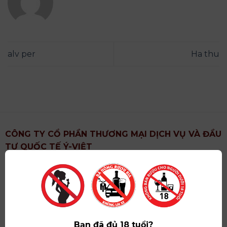
alv per
Ha thu
CÔNG TY CỔ PHẦN THƯƠNG MẠI DỊCH VỤ VÀ ĐẦU
TƯ QUỐC TẾ Ý-VIỆT
Địa chỉ
: Khu 6, Xã Hoài Đức, Thành Phố Hà Nội
Showroom
: Số 09 Phố Liễu Giai, Phường Ngọc Hà,
Thành Phố Hà Nội
Giấy ĐKKD số
: 0102751615 do Sở Tài Chính Thành
Phố Hà Nội cấp lần đầu ngày 07/05/2008,đăng ký
Bạn đã đủ 18 tuổi?