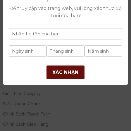
thay đổi lần thứ 17 ngày 06/08/2025
Để truy cập vào trang web, vui lòng xác thực độ
Giấy phép Phân Phối Rượu số
: 529/GP-BCT do Bộ
tuổi của bạn!
Công Thương cấp ngày 14/11/2022
Ngân hàng:
Ngân hàng TMCP Đầu tư và phát triển
Việt Nam (BIDV)
Chủ TK:
Công ty cổ phần thương mại dịch vụ và đầu
tư quốc tế Ý-Việt
Số tài khoản:
2120272308
Chi nhánh:
Tây Hồ, TP Hà Nội
XÁC NHẬN
THÔNG TIN
Giới Thiệu Công Ty
Điều Khoản Chung
Chính Sách Thanh Toán
Chính Sách Giao Hàng