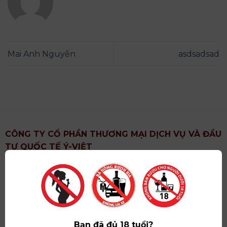
Mai Anh Nguyễn
asdsadsad
CÔNG TY CỔ PHẦN THƯƠNG MẠI DỊCH VỤ VÀ ĐẦU
TƯ QUỐC TẾ Ý-VIỆT
Địa chỉ
: Khu 6, Xã Hoài Đức, Thành Phố Hà Nội
Showroom
: Số 09 Phố Liễu Giai, Phường Ngọc Hà,
Thành Phố Hà Nội
Giấy ĐKKD số
: 0102751615 do Sở Tài Chính Thành
Phố Hà Nội cấp lần đầu ngày 07/05/2008,đăng ký
Bạn đã đủ 18 tuổi?