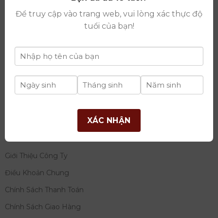
thay đổi lần thứ 17 ngày 06/08/2025
Để truy cập vào trang web, vui lòng xác thực độ
Giấy phép Phân Phối Rượu số
: 529/GP-BCT do Bộ
tuổi của bạn!
Công Thương cấp ngày 14/11/2022
Ngân hàng:
Ngân hàng TMCP Đầu tư và phát triển
Việt Nam (BIDV)
Chủ TK:
Công ty cổ phần thương mại dịch vụ và đầu
tư quốc tế Ý-Việt
Số tài khoản:
2120272308
Chi nhánh:
Tây Hồ, TP Hà Nội
XÁC NHẬN
THÔNG TIN
Giới Thiệu Công Ty
Điều Khoản Chung
Chính Sách Thanh Toán
Chính Sách Giao Hàng