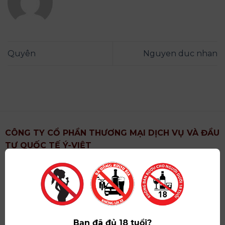
Quyên
Nguyen duc nhan
CÔNG TY CỔ PHẦN THƯƠNG MẠI DỊCH VỤ VÀ ĐẦU
TƯ QUỐC TẾ Ý-VIỆT
Địa chỉ
: Khu 6, Xã Hoài Đức, Thành Phố Hà Nội
Showroom
: Số 09 Phố Liễu Giai, Phường Ngọc Hà,
Thành Phố Hà Nội
Giấy ĐKKD số
: 0102751615 do Sở Tài Chính Thành
Phố Hà Nội cấp lần đầu ngày 07/05/2008,đăng ký
Bạn đã đủ 18 tuổi?