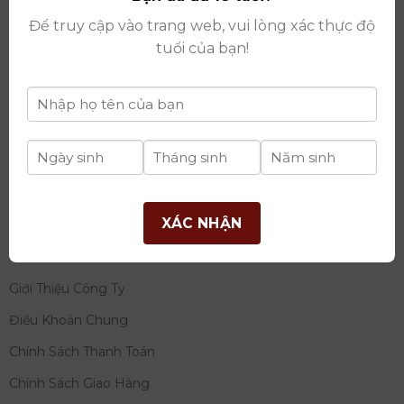
thay đổi lần thứ 17 ngày 06/08/2025
Để truy cập vào trang web, vui lòng xác thực độ
Giấy phép Phân Phối Rượu số
: 529/GP-BCT do Bộ
tuổi của bạn!
Công Thương cấp ngày 14/11/2022
Ngân hàng:
Ngân hàng TMCP Đầu tư và phát triển
Việt Nam (BIDV)
Chủ TK:
Công ty cổ phần thương mại dịch vụ và đầu
tư quốc tế Ý-Việt
Số tài khoản:
2120272308
Chi nhánh:
Tây Hồ, TP Hà Nội
XÁC NHẬN
THÔNG TIN
Giới Thiệu Công Ty
Điều Khoản Chung
Chính Sách Thanh Toán
Chính Sách Giao Hàng