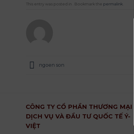
This entry was posted in . Bookmark the
permalink
.
ngoen son
CÔNG TY CỔ PHẦN THƯƠNG MẠI
DỊCH VỤ VÀ ĐẦU TƯ QUỐC TẾ Ý-
VIỆT