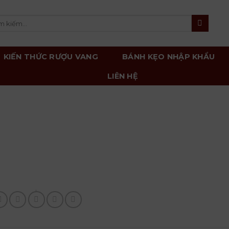
m
m:
KIẾN THỨC RƯỢU VANG
BÁNH KẸO NHẬP KHẨU
LIÊN HỆ