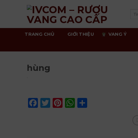
Skip
to
Tì
kiế
content
TRANG CHỦ
GIỚI THIỆU
VANG Ý
hùng
Facebook
Twitter
Pinterest
WhatsApp
Share