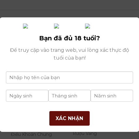
Bạn đã đủ 18 tuổi?
Để truy cập vào trang web, vui lòng xác thực độ
tuổi của bạn!
THÔNG TIN
DANH MỤC
B
XÁC NHẬN
RƯỢU
Giới Thiệu Công Ty
Rượu Vang
Điều Khoản Chung