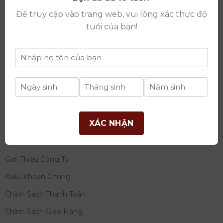
thay đổi lần thứ 17 ngày 06/08/2025
Để truy cập vào trang web, vui lòng xác thực độ
Giấy phép Phân Phối Rượu số
: 529/GP-BCT do Bộ
tuổi của bạn!
Công Thương cấp ngày 14/11/2022
Ngân hàng:
Ngân hàng TMCP Đầu tư và phát triển
Việt Nam (BIDV)
Chủ TK:
Công ty cổ phần thương mại dịch vụ và đầu
tư quốc tế Ý-Việt
Số tài khoản:
2120272308
Chi nhánh:
Tây Hồ, TP Hà Nội
XÁC NHẬN
THÔNG TIN
Giới Thiệu Công Ty
Điều Khoản Chung
Chính Sách Thanh Toán
Chính Sách Giao Hàng