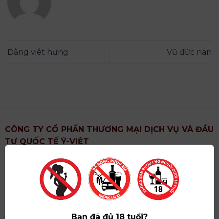
Đằng viêt hưng
Vũ đức nan
CÔNG TY CỔ PHẦN THƯƠNG MẠI DỊCH VỤ VÀ ĐẦU
TƯ QUỐC TẾ Ý-VIỆT
Địa chỉ
: Khu 6, Xã Hoài Đức, Thành Phố Hà Nội
Showroom
: Số 09 Phố Liễu Giai, Phường Ngọc Hà,
Thành Phố Hà Nội
Giấy ĐKKD số
: 0102751615 do Sở Tài Chính Thành
Phố Hà Nội cấp lần đầu ngày 07/05/2008,đăng ký
Bạn đã đủ 18 tuổi?