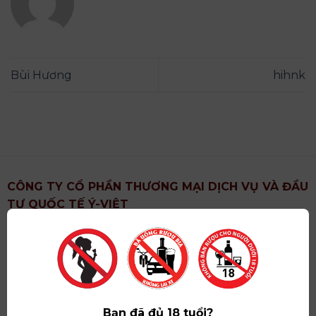
Bùi Hương
hihnk
CÔNG TY CỔ PHẦN THƯƠNG MẠI DỊCH VỤ VÀ ĐẦU
TƯ QUỐC TẾ Ý-VIỆT
Địa chỉ
: Khu 6, Xã Hoài Đức, Thành Phố Hà Nội
Showroom
: Số 09 Phố Liễu Giai, Phường Ngọc Hà,
Thành Phố Hà Nội
Giấy ĐKKD số
: 0102751615 do Sở Tài Chính Thành
Phố Hà Nội cấp lần đầu ngày 07/05/2008,đăng ký
Bạn đã đủ 18 tuổi?