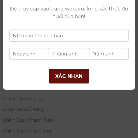
thay đổi lần thứ 17 ngày 06/08/2025
Để truy cập vào trang web, vui lòng xác thực độ
Giấy phép Phân Phối Rượu số
: 529/GP-BCT do Bộ
tuổi của bạn!
Công Thương cấp ngày 14/11/2022
Ngân hàng:
Ngân hàng TMCP Đầu tư và phát triển
Việt Nam (BIDV)
Chủ TK:
Công ty cổ phần thương mại dịch vụ và đầu
tư quốc tế Ý-Việt
Số tài khoản:
2120272308
Chi nhánh:
Tây Hồ, TP Hà Nội
XÁC NHẬN
THÔNG TIN
Giới Thiệu Công Ty
Điều Khoản Chung
Chính Sách Thanh Toán
Chính Sách Giao Hàng