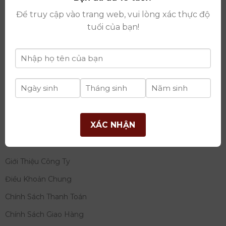
thay đổi lần thứ 17 ngày 06/08/2025
Để truy cập vào trang web, vui lòng xác thực độ
Giấy phép Phân Phối Rượu số
: 529/GP-BCT do Bộ
tuổi của bạn!
Công Thương cấp ngày 14/11/2022
Ngân hàng:
Ngân hàng TMCP Đầu tư và phát triển
Việt Nam (BIDV)
Chủ TK:
Công ty cổ phần thương mại dịch vụ và đầu
tư quốc tế Ý-Việt
Số tài khoản:
2120272308
Chi nhánh:
Tây Hồ, TP Hà Nội
XÁC NHẬN
THÔNG TIN
Giới Thiệu Công Ty
Điều Khoản Chung
Chính Sách Thanh Toán
Chính Sách Giao Hàng