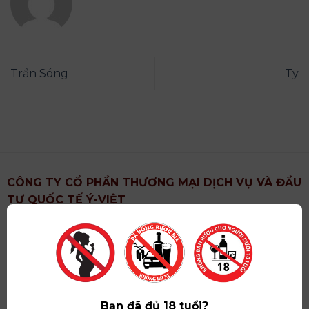
Trần Sóng
Ty
CÔNG TY CỔ PHẦN THƯƠNG MẠI DỊCH VỤ VÀ ĐẦU
TƯ QUỐC TẾ Ý-VIỆT
Địa chỉ
: Khu 6, Xã Hoài Đức, Thành Phố Hà Nội
Showroom
: Số 09 Phố Liễu Giai, Phường Ngọc Hà,
Thành Phố Hà Nội
Giấy ĐKKD số
: 0102751615 do Sở Tài Chính Thành
Phố Hà Nội cấp lần đầu ngày 07/05/2008,đăng ký
Bạn đã đủ 18 tuổi?