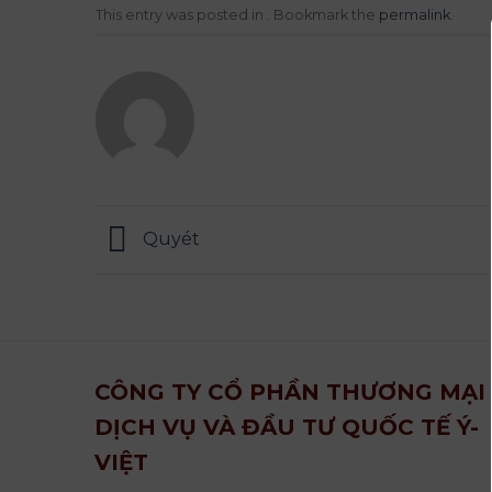
This entry was posted in . Bookmark the
permalink
.
Quyét
CÔNG TY CỔ PHẦN THƯƠNG MẠI
DỊCH VỤ VÀ ĐẦU TƯ QUỐC TẾ Ý-
VIỆT