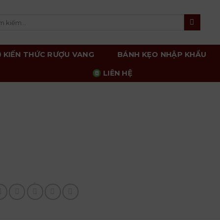
m
m:
KIẾN THỨC RƯỢU VANG
BÁNH KẸO NHẬP KHẨU
LIÊN HỆ