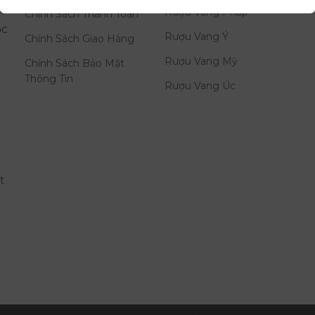
i
Rượu Vang Pháp
Chính Sách Thanh Toán
ọc
Rượu Vang Ý
Chính Sách Giao Hàng
Rượu Vang Mỹ
Chính Sách Bảo Mật
Thông Tin
Rượu Vang Úc
t