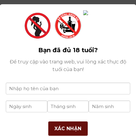
Bạn đã đủ 18 tuổi?
Để truy cập vào trang web, vui lòng xác thực độ
Ng
tuổi của bạn!
THÔNG TIN
DANH MỤC
B
RƯỢU
Giới Thiệu Công Ty
XÁC NHẬN
Rượu Vang
Điều Khoản Chung