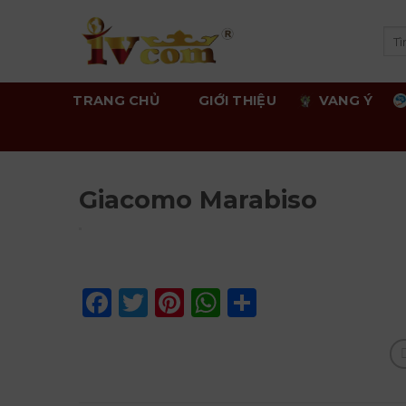
Skip
to
Tì
kiế
content
TRANG CHỦ
GIỚI THIỆU
VANG Ý
Giacomo Marabiso
Facebook
Twitter
Pinterest
WhatsApp
Share