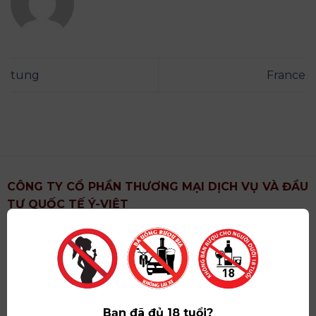
tung
France
CÔNG TY CỔ PHẦN THƯƠNG MẠI DỊCH VỤ VÀ ĐẦU
TƯ QUỐC TẾ Ý-VIỆT
Địa chỉ
: Khu 6, Xã Hoài Đức, Thành Phố Hà Nội
Showroom
: Số 09 Phố Liễu Giai, Phường Ngọc Hà,
Thành Phố Hà Nội
Giấy ĐKKD số
: 0102751615 do Sở Tài Chính Thành
Phố Hà Nội cấp lần đầu ngày 07/05/2008,đăng ký
Bạn đã đủ 18 tuổi?