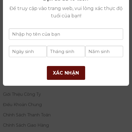
thay đổi lần thứ 17 ngày 06/08/2025
Để truy cập vào trang web, vui lòng xác thực độ
Giấy phép Phân Phối Rượu số
: 529/GP-BCT do Bộ
tuổi của bạn!
Công Thương cấp ngày 14/11/2022
Ngân hàng:
Ngân hàng TMCP Đầu tư và phát triển
Việt Nam (BIDV)
Chủ TK:
Công ty cổ phần thương mại dịch vụ và đầu
tư quốc tế Ý-Việt
Số tài khoản:
2120272308
Chi nhánh:
Tây Hồ, TP Hà Nội
XÁC NHẬN
THÔNG TIN
Giới Thiệu Công Ty
Điều Khoản Chung
Chính Sách Thanh Toán
Chính Sách Giao Hàng