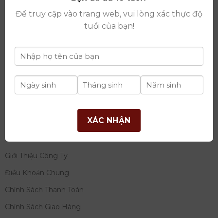
thay đổi lần thứ 17 ngày 06/08/2025
Để truy cập vào trang web, vui lòng xác thực độ
Giấy phép Phân Phối Rượu số
: 529/GP-BCT do Bộ
tuổi của bạn!
Công Thương cấp ngày 14/11/2022
Ngân hàng:
Ngân hàng TMCP Đầu tư và phát triển
Việt Nam (BIDV)
Chủ TK:
Công ty cổ phần thương mại dịch vụ và đầu
tư quốc tế Ý-Việt
Số tài khoản:
2120272308
Chi nhánh:
Tây Hồ, TP Hà Nội
XÁC NHẬN
THÔNG TIN
Giới Thiệu Công Ty
Điều Khoản Chung
Chính Sách Thanh Toán
Chính Sách Giao Hàng