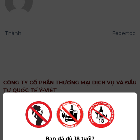
Thành
Federtoc
CÔNG TY CỔ PHẦN THƯƠNG MẠI DỊCH VỤ VÀ ĐẦU
TƯ QUỐC TẾ Ý-VIỆT
Địa chỉ
: Khu 6, Xã Hoài Đức, Thành Phố Hà Nội
Showroom
: Số 09 Phố Liễu Giai, Phường Ngọc Hà,
Thành Phố Hà Nội
Giấy ĐKKD số
: 0102751615 do Sở Tài Chính Thành
Phố Hà Nội cấp lần đầu ngày 07/05/2008,đăng ký
Bạn đã đủ 18 tuổi?