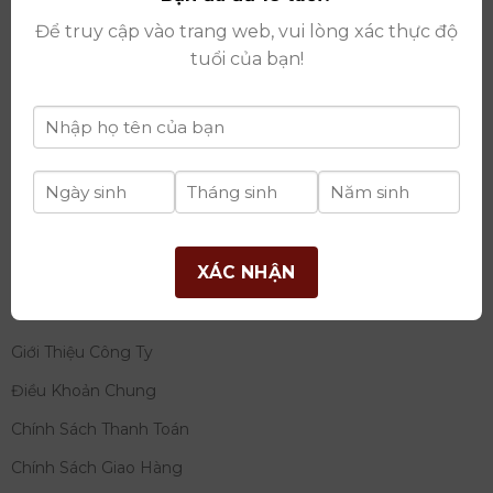
thay đổi lần thứ 17 ngày 06/08/2025
Để truy cập vào trang web, vui lòng xác thực độ
Giấy phép Phân Phối Rượu số
: 529/GP-BCT do Bộ
tuổi của bạn!
Công Thương cấp ngày 14/11/2022
Ngân hàng:
Ngân hàng TMCP Đầu tư và phát triển
Việt Nam (BIDV)
Chủ TK:
Công ty cổ phần thương mại dịch vụ và đầu
tư quốc tế Ý-Việt
Số tài khoản:
2120272308
Chi nhánh:
Tây Hồ, TP Hà Nội
XÁC NHẬN
THÔNG TIN
Giới Thiệu Công Ty
Điều Khoản Chung
Chính Sách Thanh Toán
Chính Sách Giao Hàng