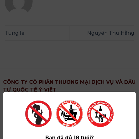
Tung le
Nguyên Thu Hằng
CÔNG TY CỔ PHẦN THƯƠNG MẠI DỊCH VỤ VÀ ĐẦU
TƯ QUỐC TẾ Ý-VIỆT
Địa chỉ
: Khu 6, Xã Hoài Đức, Thành Phố Hà Nội
Showroom
: Số 09 Phố Liễu Giai, Phường Ngọc Hà,
Thành Phố Hà Nội
Giấy ĐKKD số
: 0102751615 do Sở Tài Chính Thành
Phố Hà Nội cấp lần đầu ngày 07/05/2008,đăng ký
Bạn đã đủ 18 tuổi?