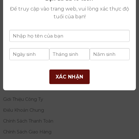
thay đổi lần thứ 17 ngày 06/08/2025
Để truy cập vào trang web, vui lòng xác thực độ
Giấy phép Phân Phối Rượu số
: 529/GP-BCT do Bộ
tuổi của bạn!
Công Thương cấp ngày 14/11/2022
Ngân hàng:
Ngân hàng TMCP Đầu tư và phát triển
Việt Nam (BIDV)
Chủ TK:
Công ty cổ phần thương mại dịch vụ và đầu
tư quốc tế Ý-Việt
Số tài khoản:
2120272308
Chi nhánh:
Tây Hồ, TP Hà Nội
XÁC NHẬN
THÔNG TIN
Giới Thiệu Công Ty
Điều Khoản Chung
Chính Sách Thanh Toán
Chính Sách Giao Hàng