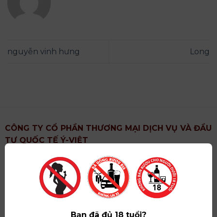
nguyễn vinh hưng
Long
CÔNG TY CỔ PHẦN THƯƠNG MẠI DỊCH VỤ VÀ ĐẦU
TƯ QUỐC TẾ Ý-VIỆT
Địa chỉ
: Khu 6, Xã Hoài Đức, Thành Phố Hà Nội
Showroom
: Số 09 Phố Liễu Giai, Phường Ngọc Hà,
Thành Phố Hà Nội
Giấy ĐKKD số
: 0102751615 do Sở Tài Chính Thành
Phố Hà Nội cấp lần đầu ngày 07/05/2008,đăng ký
Bạn đã đủ 18 tuổi?