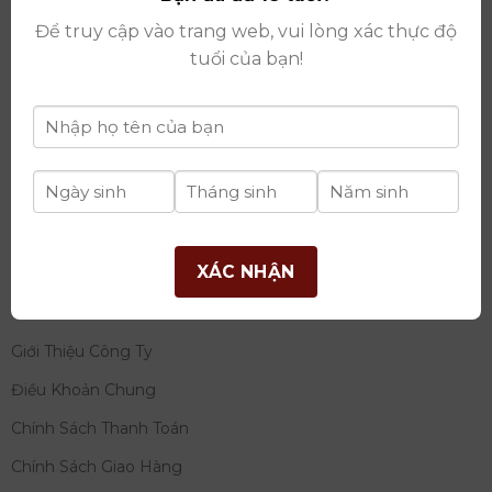
thay đổi lần thứ 17 ngày 06/08/2025
Để truy cập vào trang web, vui lòng xác thực độ
Giấy phép Phân Phối Rượu số
: 529/GP-BCT do Bộ
tuổi của bạn!
Công Thương cấp ngày 14/11/2022
Ngân hàng:
Ngân hàng TMCP Đầu tư và phát triển
Việt Nam (BIDV)
Chủ TK:
Công ty cổ phần thương mại dịch vụ và đầu
tư quốc tế Ý-Việt
Số tài khoản:
2120272308
Chi nhánh:
Tây Hồ, TP Hà Nội
XÁC NHẬN
THÔNG TIN
Giới Thiệu Công Ty
Điều Khoản Chung
Chính Sách Thanh Toán
Chính Sách Giao Hàng