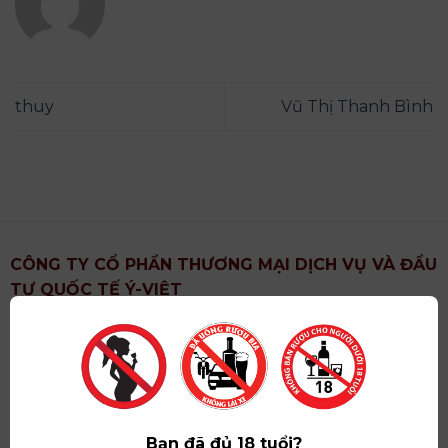
thuy
Vũ Thị Thanh Bình
CÔNG TY CỔ PHẦN THƯƠNG MẠI DỊCH VỤ VÀ ĐẦU
TƯ QUỐC TẾ Ý-VIỆT
Địa chỉ
: Khu 6, Xã Hoài Đức, Thành Phố Hà Nội
Showroom
: Số 09 Phố Liễu Giai, Phường Ngọc Hà,
Thành Phố Hà Nội
Giấy ĐKKD số
: 0102751615 do Sở Tài Chính Thành
Phố Hà Nội cấp lần đầu ngày 07/05/2008,đăng ký
Bạn đã đủ 18 tuổi?