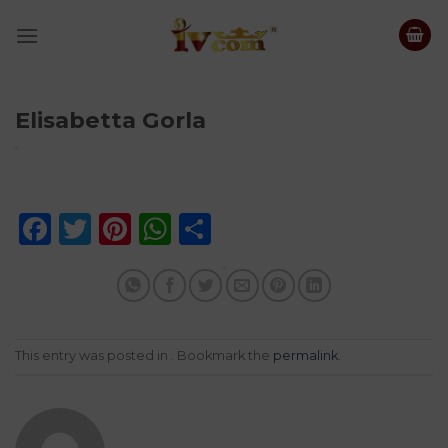
Skip
to
content
Elisabetta Gorla
Facebook
Twitter
Pinterest
WhatsApp
Share
This entry was posted in . Bookmark the
permalink
.