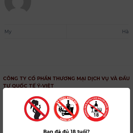
My
Hà
CÔNG TY CỔ PHẦN THƯƠNG MẠI DỊCH VỤ VÀ ĐẦU
TƯ QUỐC TẾ Ý-VIỆT
Địa chỉ
: Khu 6, Xã Hoài Đức, Thành Phố Hà Nội
Showroom
: Số 09 Phố Liễu Giai, Phường Ngọc Hà,
Thành Phố Hà Nội
Giấy ĐKKD số
: 0102751615 do Sở Tài Chính Thành
Phố Hà Nội cấp lần đầu ngày 07/05/2008,đăng ký
Bạn đã đủ 18 tuổi?