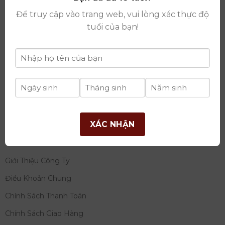
thay đổi lần thứ 17 ngày 06/08/2025
Để truy cập vào trang web, vui lòng xác thực độ
Giấy phép Phân Phối Rượu số
: 529/GP-BCT do Bộ
tuổi của bạn!
Công Thương cấp ngày 14/11/2022
Ngân hàng:
Ngân hàng TMCP Đầu tư và phát triển
Việt Nam (BIDV)
Chủ TK:
Công ty cổ phần thương mại dịch vụ và đầu
tư quốc tế Ý-Việt
Số tài khoản:
2120272308
Chi nhánh:
Tây Hồ, TP Hà Nội
XÁC NHẬN
THÔNG TIN
Giới Thiệu Công Ty
Điều Khoản Chung
Chính Sách Thanh Toán
Chính Sách Giao Hàng