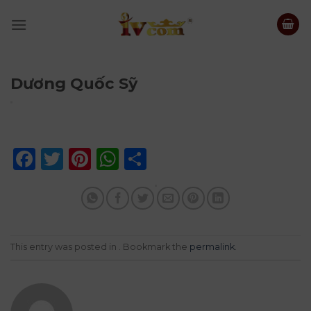
Skip
to
content
Dương Quốc Sỹ
Facebook
Twitter
Pinterest
WhatsApp
Share
This entry was posted in . Bookmark the
permalink
.