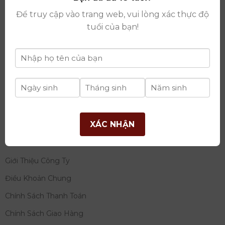
thay đổi lần thứ 17 ngày 06/08/2025
Để truy cập vào trang web, vui lòng xác thực độ
Giấy phép Phân Phối Rượu số
: 529/GP-BCT do Bộ
tuổi của bạn!
Công Thương cấp ngày 14/11/2022
Ngân hàng:
Ngân hàng TMCP Đầu tư và phát triển
Việt Nam (BIDV)
Chủ TK:
Công ty cổ phần thương mại dịch vụ và đầu
tư quốc tế Ý-Việt
Số tài khoản:
2120272308
Chi nhánh:
Tây Hồ, TP Hà Nội
XÁC NHẬN
THÔNG TIN
Giới Thiệu Công Ty
Điều Khoản Chung
Chính Sách Thanh Toán
Chính Sách Giao Hàng