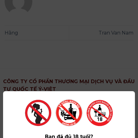
Hằng
Tran Van Nam
CÔNG TY CỔ PHẦN THƯƠNG MẠI DỊCH VỤ VÀ ĐẦU
TƯ QUỐC TẾ Ý-VIỆT
Địa chỉ
: Khu 6, Xã Hoài Đức, Thành Phố Hà Nội
Showroom
: Số 09 Phố Liễu Giai, Phường Ngọc Hà,
Thành Phố Hà Nội
Giấy ĐKKD số
: 0102751615 do Sở Tài Chính Thành
Phố Hà Nội cấp lần đầu ngày 07/05/2008,đăng ký
Bạn đã đủ 18 tuổi?