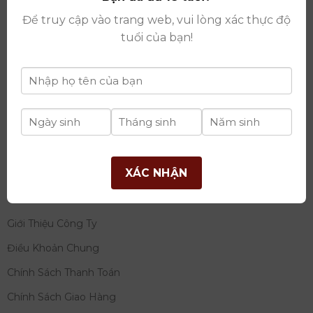
thay đổi lần thứ 17 ngày 06/08/2025
Để truy cập vào trang web, vui lòng xác thực độ
Giấy phép Phân Phối Rượu số
: 529/GP-BCT do Bộ
tuổi của bạn!
Công Thương cấp ngày 14/11/2022
Ngân hàng:
Ngân hàng TMCP Đầu tư và phát triển
Việt Nam (BIDV)
Chủ TK:
Công ty cổ phần thương mại dịch vụ và đầu
tư quốc tế Ý-Việt
Số tài khoản:
2120272308
Chi nhánh:
Tây Hồ, TP Hà Nội
XÁC NHẬN
THÔNG TIN
Giới Thiệu Công Ty
Điều Khoản Chung
Chính Sách Thanh Toán
Chính Sách Giao Hàng