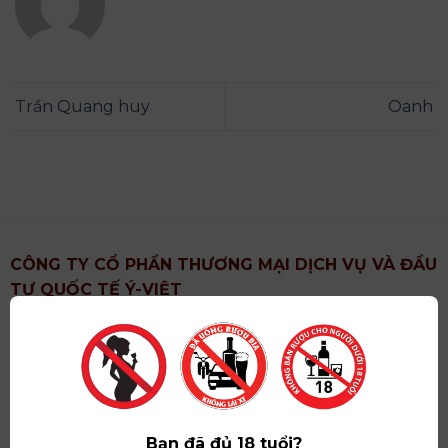
Trần Quang huy
Oanh
CÔNG TY CỔ PHẦN THƯƠNG MẠI DỊCH VỤ VÀ ĐẦU
TƯ QUỐC TẾ Ý-VIỆT
Địa chỉ
: Khu 6, Xã Hoài Đức, Thành Phố Hà Nội
Showroom
: Số 09 Phố Liễu Giai, Phường Ngọc Hà,
Thành Phố Hà Nội
Giấy ĐKKD số
: 0102751615 do Sở Tài Chính Thành
Phố Hà Nội cấp lần đầu ngày 07/05/2008,đăng ký
Bạn đã đủ 18 tuổi?