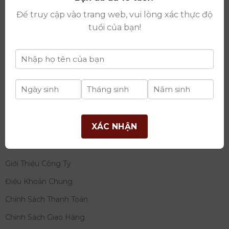
thay đổi lần thứ 17 ngày 06/08/2025
Để truy cập vào trang web, vui lòng xác thực độ
Giấy phép Phân Phối Rượu số
: 529/GP-BCT do Bộ
tuổi của bạn!
Công Thương cấp ngày 14/11/2022
Ngân hàng:
Ngân hàng TMCP Đầu tư và phát triển
Việt Nam (BIDV)
Chủ TK:
Công ty cổ phần thương mại dịch vụ và đầu
tư quốc tế Ý-Việt
Số tài khoản:
2120272308
Chi nhánh:
Tây Hồ, TP Hà Nội
XÁC NHẬN
THÔNG TIN
Giới Thiệu Công Ty
Điều Khoản Chung
Chính Sách Thanh Toán
Chính Sách Giao Hàng