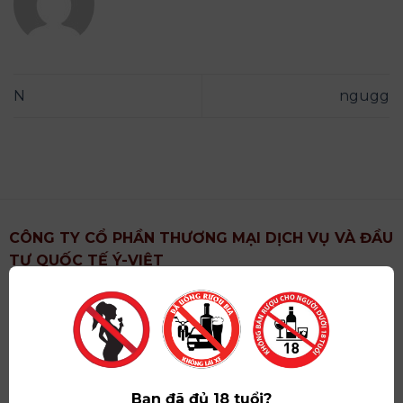
N
ngugg
CÔNG TY CỔ PHẦN THƯƠNG MẠI DỊCH VỤ VÀ ĐẦU
TƯ QUỐC TẾ Ý-VIỆT
Địa chỉ
: Khu 6, Xã Hoài Đức, Thành Phố Hà Nội
Showroom
: Số 09 Phố Liễu Giai, Phường Ngọc Hà,
Thành Phố Hà Nội
Giấy ĐKKD số
: 0102751615 do Sở Tài Chính Thành
Phố Hà Nội cấp lần đầu ngày 07/05/2008,đăng ký
Bạn đã đủ 18 tuổi?