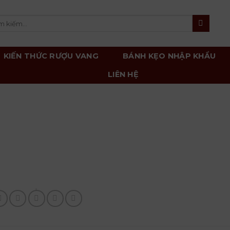
m
m:
KIẾN THỨC RƯỢU VANG
BÁNH KẸO NHẬP KHẨU
LIÊN HỆ