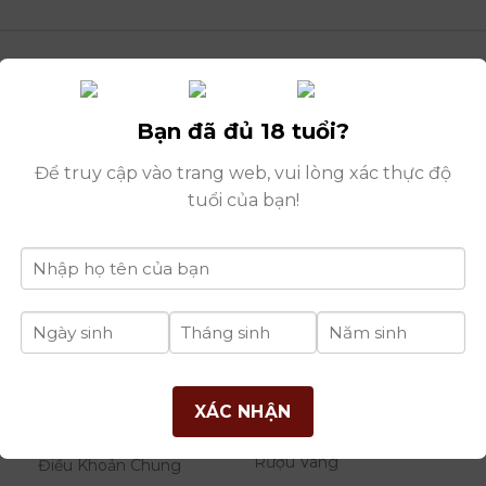
Bạn đã đủ 18 tuổi?
Để truy cập vào trang web, vui lòng xác thực độ
tuổi của bạn!
Bàn đ
THÔNG TIN
DANH MỤC
B
XÁC NHẬN
RƯỢU
Giới Thiệu Công Ty
Rượu Vang
Điều Khoản Chung