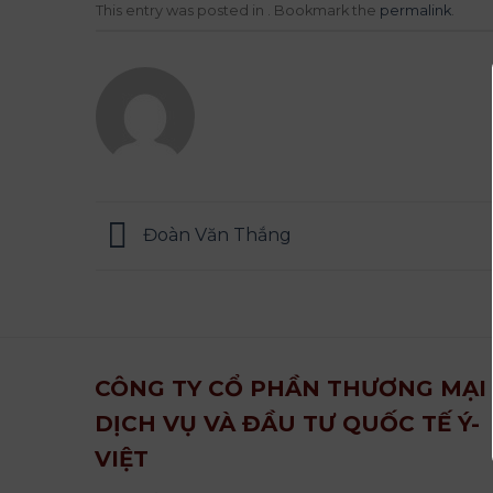
This entry was posted in . Bookmark the
permalink
.
Đoàn Văn Thắng
CÔNG TY CỔ PHẦN THƯƠNG MẠI
DỊCH VỤ VÀ ĐẦU TƯ QUỐC TẾ Ý-
VIỆT