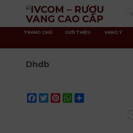
Skip
to
Tì
kiế
content
TRANG CHỦ
GIỚI THIỆU
VANG Ý
Dhdb
Facebook
Twitter
Pinterest
WhatsApp
Share