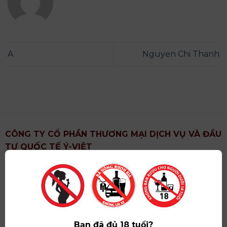
A
Nguyen Chi Thanh
CÔNG TY CỔ PHẦN THƯƠNG MẠI DỊCH VỤ VÀ ĐẦU
TƯ QUỐC TẾ Ý-VIỆT
Địa chỉ
: Khu 6, Xã Hoài Đức, Thành Phố Hà Nội
Showroom
: Số 09 Phố Liễu Giai, Phường Ngọc Hà,
Thành Phố Hà Nội
Giấy ĐKKD số
: 0102751615 do Sở Tài Chính Thành
Phố Hà Nội cấp lần đầu ngày 07/05/2008,đăng ký
Bạn đã đủ 18 tuổi?