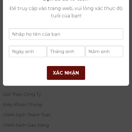
thay đổi lần thứ 17 ngày 06/08/2025
Để truy cập vào trang web, vui lòng xác thực độ
Giấy phép Phân Phối Rượu số
: 529/GP-BCT do Bộ
tuổi của bạn!
Công Thương cấp ngày 14/11/2022
Ngân hàng:
Ngân hàng TMCP Đầu tư và phát triển
Việt Nam (BIDV)
Chủ TK:
Công ty cổ phần thương mại dịch vụ và đầu
tư quốc tế Ý-Việt
Số tài khoản:
2120272308
Chi nhánh:
Tây Hồ, TP Hà Nội
XÁC NHẬN
THÔNG TIN
Giới Thiệu Công Ty
Điều Khoản Chung
Chính Sách Thanh Toán
Chính Sách Giao Hàng