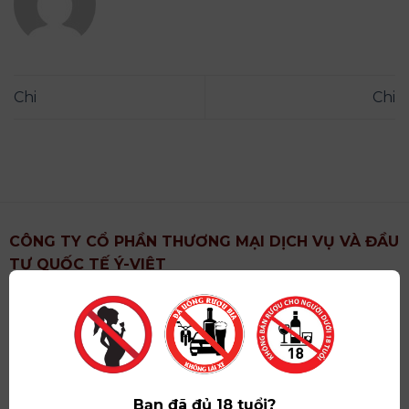
Chi
Chi
CÔNG TY CỔ PHẦN THƯƠNG MẠI DỊCH VỤ VÀ ĐẦU
TƯ QUỐC TẾ Ý-VIỆT
Địa chỉ
: Khu 6, Xã Hoài Đức, Thành Phố Hà Nội
Showroom
: Số 09 Phố Liễu Giai, Phường Ngọc Hà,
Thành Phố Hà Nội
Giấy ĐKKD số
: 0102751615 do Sở Tài Chính Thành
Phố Hà Nội cấp lần đầu ngày 07/05/2008,đăng ký
Bạn đã đủ 18 tuổi?