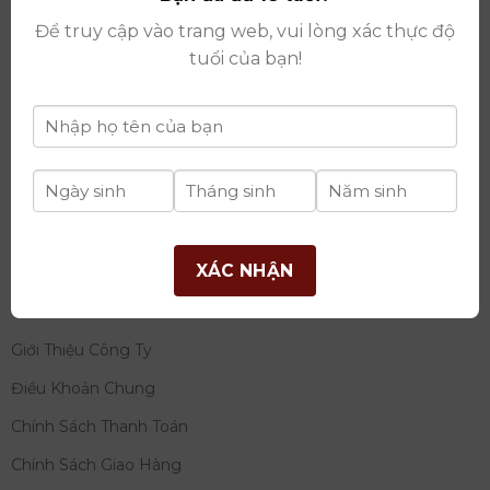
thay đổi lần thứ 17 ngày 06/08/2025
Để truy cập vào trang web, vui lòng xác thực độ
Giấy phép Phân Phối Rượu số
: 529/GP-BCT do Bộ
tuổi của bạn!
Công Thương cấp ngày 14/11/2022
Ngân hàng:
Ngân hàng TMCP Đầu tư và phát triển
Việt Nam (BIDV)
Chủ TK:
Công ty cổ phần thương mại dịch vụ và đầu
tư quốc tế Ý-Việt
Số tài khoản:
2120272308
Chi nhánh:
Tây Hồ, TP Hà Nội
XÁC NHẬN
THÔNG TIN
Giới Thiệu Công Ty
Điều Khoản Chung
Chính Sách Thanh Toán
Chính Sách Giao Hàng