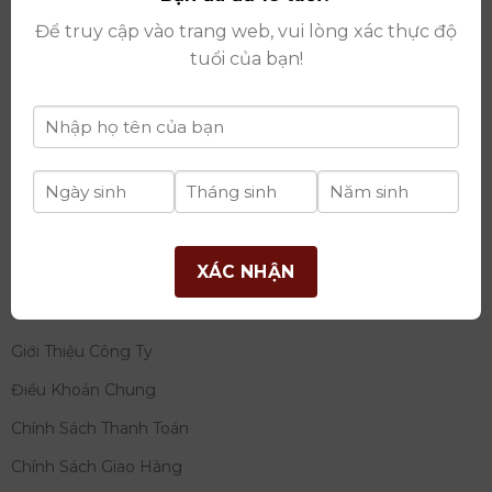
thay đổi lần thứ 17 ngày 06/08/2025
Để truy cập vào trang web, vui lòng xác thực độ
Giấy phép Phân Phối Rượu số
: 529/GP-BCT do Bộ
tuổi của bạn!
Công Thương cấp ngày 14/11/2022
Ngân hàng:
Ngân hàng TMCP Đầu tư và phát triển
Việt Nam (BIDV)
Chủ TK:
Công ty cổ phần thương mại dịch vụ và đầu
tư quốc tế Ý-Việt
Số tài khoản:
2120272308
Chi nhánh:
Tây Hồ, TP Hà Nội
XÁC NHẬN
THÔNG TIN
Giới Thiệu Công Ty
Điều Khoản Chung
Chính Sách Thanh Toán
Chính Sách Giao Hàng