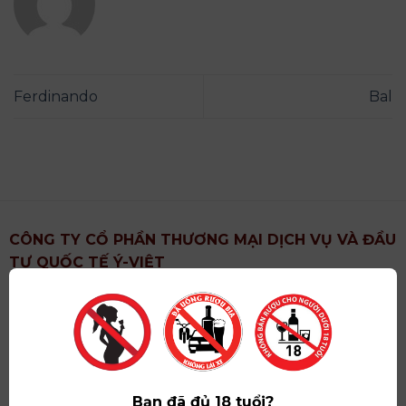
Ferdinando
Bal
CÔNG TY CỔ PHẦN THƯƠNG MẠI DỊCH VỤ VÀ ĐẦU
TƯ QUỐC TẾ Ý-VIỆT
Địa chỉ
: Khu 6, Xã Hoài Đức, Thành Phố Hà Nội
Showroom
: Số 09 Phố Liễu Giai, Phường Ngọc Hà,
Thành Phố Hà Nội
Giấy ĐKKD số
: 0102751615 do Sở Tài Chính Thành
Phố Hà Nội cấp lần đầu ngày 07/05/2008,đăng ký
Bạn đã đủ 18 tuổi?