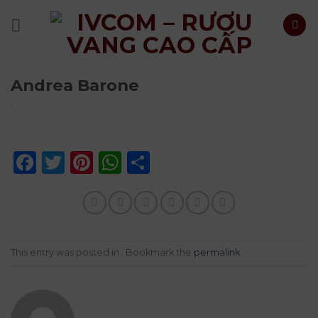
Skip
to
content
Andrea Barone
Facebook
Twitter
Pinterest
WhatsApp
Share
This entry was posted in . Bookmark the
permalink
.