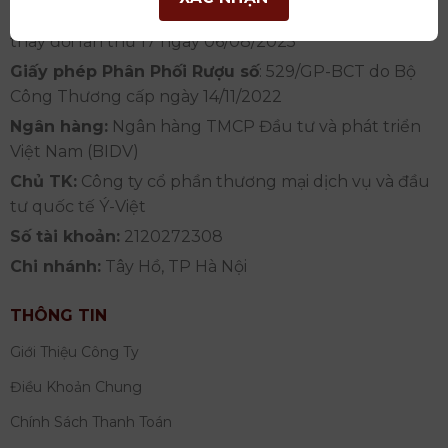
Phố Hà Nội cấp lần đầu ngày 07/05/2008,đăng ký
thay đổi lần thứ 17 ngày 06/08/2025
Giấy phép Phân Phối Rượu số
: 529/GP-BCT do Bộ
Công Thương cấp ngày 14/11/2022
Ngân hàng:
Ngân hàng TMCP Đầu tư và phát triển
Việt Nam (BIDV)
Chủ TK:
Công ty cổ phần thương mại dịch vụ và đầu
tư quốc tế Ý-Việt
Số tài khoản:
2120272308
Chi nhánh:
Tây Hồ, TP Hà Nội
THÔNG TIN
Giới Thiệu Công Ty
Điều Khoản Chung
Chính Sách Thanh Toán