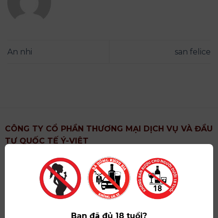
An nhi
san felice
CÔNG TY CỔ PHẦN THƯƠNG MẠI DỊCH VỤ VÀ ĐẦU
TƯ QUỐC TẾ Ý-VIỆT
Địa chỉ
: Khu 6, Xã Hoài Đức, Thành Phố Hà Nội
Showroom
: Số 09 Phố Liễu Giai, Phường Ngọc Hà,
Thành Phố Hà Nội
Giấy ĐKKD số
: 0102751615 do Sở Tài Chính Thành
Phố Hà Nội cấp lần đầu ngày 07/05/2008,đăng ký
Bạn đã đủ 18 tuổi?