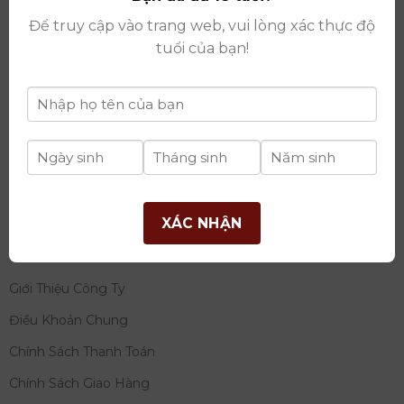
thay đổi lần thứ 17 ngày 06/08/2025
Để truy cập vào trang web, vui lòng xác thực độ
Giấy phép Phân Phối Rượu số
: 529/GP-BCT do Bộ
tuổi của bạn!
Công Thương cấp ngày 14/11/2022
Ngân hàng:
Ngân hàng TMCP Đầu tư và phát triển
Việt Nam (BIDV)
Chủ TK:
Công ty cổ phần thương mại dịch vụ và đầu
tư quốc tế Ý-Việt
Số tài khoản:
2120272308
Chi nhánh:
Tây Hồ, TP Hà Nội
XÁC NHẬN
THÔNG TIN
Giới Thiệu Công Ty
Điều Khoản Chung
Chính Sách Thanh Toán
Chính Sách Giao Hàng