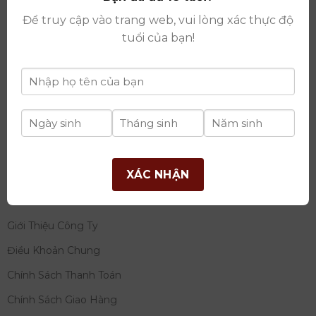
thay đổi lần thứ 17 ngày 06/08/2025
Để truy cập vào trang web, vui lòng xác thực độ
Giấy phép Phân Phối Rượu số
: 529/GP-BCT do Bộ
tuổi của bạn!
Công Thương cấp ngày 14/11/2022
Ngân hàng:
Ngân hàng TMCP Đầu tư và phát triển
Việt Nam (BIDV)
Chủ TK:
Công ty cổ phần thương mại dịch vụ và đầu
tư quốc tế Ý-Việt
Số tài khoản:
2120272308
Chi nhánh:
Tây Hồ, TP Hà Nội
XÁC NHẬN
THÔNG TIN
Giới Thiệu Công Ty
Điều Khoản Chung
Chính Sách Thanh Toán
Chính Sách Giao Hàng