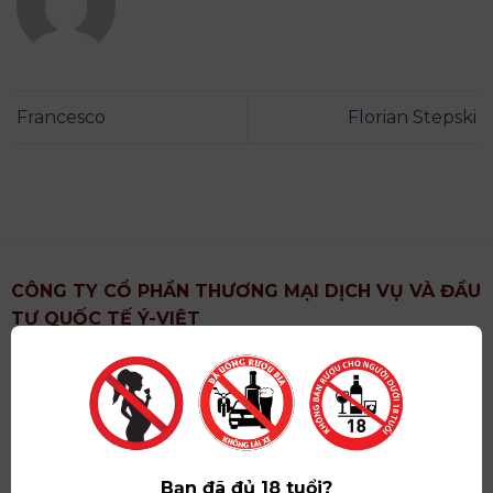
Francesco
Florian Stepski
CÔNG TY CỔ PHẦN THƯƠNG MẠI DỊCH VỤ VÀ ĐẦU
TƯ QUỐC TẾ Ý-VIỆT
Địa chỉ
: Khu 6, Xã Hoài Đức, Thành Phố Hà Nội
Showroom
: Số 09 Phố Liễu Giai, Phường Ngọc Hà,
Thành Phố Hà Nội
Giấy ĐKKD số
: 0102751615 do Sở Tài Chính Thành
Phố Hà Nội cấp lần đầu ngày 07/05/2008,đăng ký
Bạn đã đủ 18 tuổi?