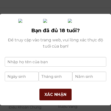
Bạn đã đủ 18 tuổi?
Để truy cập vào trang web, vui lòng xác thực độ
tuổi của bạn!
đ
THÔNG TIN
DANH MỤC
B
XÁC NHẬN
RƯỢU
Giới Thiệu Công Ty
Rượu Vang
Điều Khoản Chung