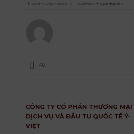
This entry was posted in . Bookmark the
permalink
.
40
CÔNG TY CỔ PHẦN THƯƠNG MẠI
DỊCH VỤ VÀ ĐẦU TƯ QUỐC TẾ Ý-
VIỆT