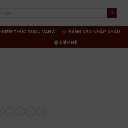
m
m:
KIẾN THỨC RƯỢU VANG
BÁNH KẸO NHẬP KHẨU
LIÊN HỆ