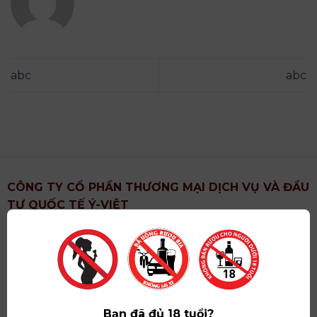
abc
abc
CÔNG TY CỔ PHẦN THƯƠNG MẠI DỊCH VỤ VÀ ĐẦU
TƯ QUỐC TẾ Ý-VIỆT
Địa chỉ
: Khu 6, Xã Hoài Đức, Thành Phố Hà Nội
Showroom
: Số 09 Phố Liễu Giai, Phường Ngọc Hà,
Thành Phố Hà Nội
Giấy ĐKKD số
: 0102751615 do Sở Tài Chính Thành
Phố Hà Nội cấp lần đầu ngày 07/05/2008,đăng ký
Bạn đã đủ 18 tuổi?