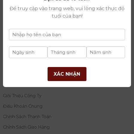
thay đổi lần thứ 17 ngày 06/08/2025
Để truy cập vào trang web, vui lòng xác thực độ
Giấy phép Phân Phối Rượu số
: 529/GP-BCT do Bộ
tuổi của bạn!
Công Thương cấp ngày 14/11/2022
Ngân hàng:
Ngân hàng TMCP Đầu tư và phát triển
Việt Nam (BIDV)
Chủ TK:
Công ty cổ phần thương mại dịch vụ và đầu
tư quốc tế Ý-Việt
Số tài khoản:
2120272308
Chi nhánh:
Tây Hồ, TP Hà Nội
XÁC NHẬN
THÔNG TIN
Giới Thiệu Công Ty
Điều Khoản Chung
Chính Sách Thanh Toán
Chính Sách Giao Hàng