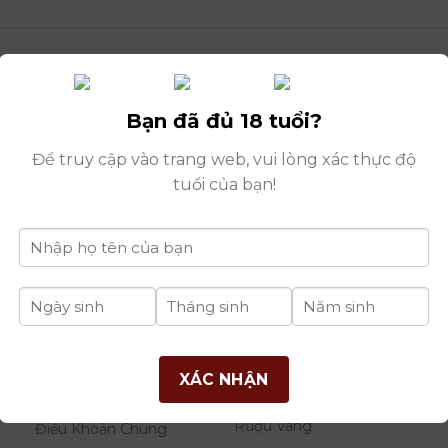
Bạn đã đủ 18 tuổi?
Để truy cập vào trang web, vui lòng xác thực độ
tuổi của bạn!
H
THÔNG TIN
DANH MỤC
B
XÁC NHẬN
RƯỢU
Giới Thiệu Công Ty
Rượu Vang
Điều Khoản Chung