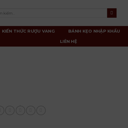
m
m:
KIẾN THỨC RƯỢU VANG
BÁNH KẸO NHẬP KHẨU
LIÊN HỆ