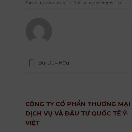
This entry was posted in . Bookmark the
permalink
.
Bùi Duy Hữu
CÔNG TY CỔ PHẦN THƯƠNG MẠI
DỊCH VỤ VÀ ĐẦU TƯ QUỐC TẾ Ý-
VIỆT