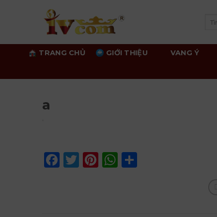
Skip
to
Tì
kiế
content
TRANG CHỦ
GIỚI THIỆU
VANG Ý
a
Facebook
Twitter
Pinterest
WhatsApp
Share