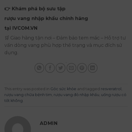
👉 Khám phá bộ sưu tập
rượu vang nhập khẩu chính hãng
tại IVCOM.VN
🛒 Giao hàng tận nơi – Đảm bảo tem mác – Hỗ trợ tư
vấn dòng vang phù hợp thể trạng và mục đích sử
dụng.
This entry was posted in
Góc sức khỏe
and tagged
resveratrol
,
rượu vang chữa bệnh tim
,
rượu vang đỏ nhập khẩu
,
uống rượu có
tốt không
.
ADMIN