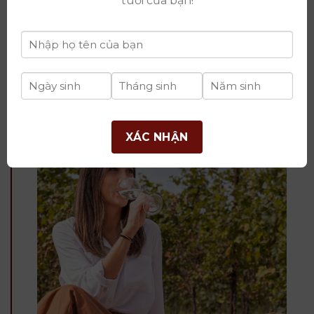
tuổi của bạn!
Kết hợp cùng nhạc Jazz hay ánh nến dịu dàng
Việc “uống để khỏe” không còn là lời nói suông – mà
trở thành phong cách sống của những người biết
yêu bản thân.
XÁC NHẬN