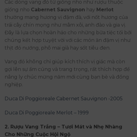
Các dòng vang đỏ từ giống nho như rượu thuộc
giống nho
Cabernet Sauvignon
hay
Merlot
thường mang hương vị đậm đà, với nốt hương của
trái cây chín mọng như mâm xôi, anh đào và gia vị.
Đây là lựa chọn hoàn hảo cho những bữa tiệc tối bởi
chúng kết hợp tuyệt vời với các món ăn đậm vị như
thịt đỏ nướng, phô mai già hay sốt tiêu đen.
Vang đỏ không chỉ giúp kích thích vị giác mà còn
gợi lên sự ấm cúng và trang trọng, rất thích hợp để
nâng ly chúc mừng năm mới cùng bạn bè và đồng
nghiệp.
Duca Di Poggioreale Cabernet Sauvignon -2005
Duca Di Poggioreale Merlot – 1999
2.
Rượu Vang Trắng – Tươi Mát và Nhẹ Nhàng
Cho Những Cuộc Hội Ngộ