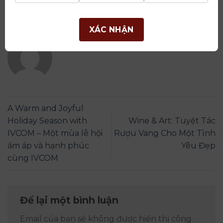
KIẾN THỨC RƯỢU VANG
. Bookmark the
permalink
.
XÁC NHẬN
ADMIN
A Warm and Joyful
Holiday Season with
Wine & Art: Tuyệt Tác
IVCOM – Một mùa lễ hội
Rượu Vang Cho Một Tình
ấm áp và hạnh phúc
Yêu Đẹp
cùng IVCOM
Để lại một bình luận
Email của bạn sẽ không được hiển thị công