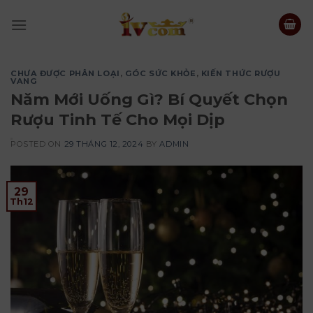
Skip
to
content
CHƯA ĐƯỢC PHÂN LOẠI
,
GÓC SỨC KHỎE
,
KIẾN THỨC RƯỢU
VANG
Năm Mới Uống Gì? Bí Quyết Chọn
Rượu Tinh Tế Cho Mọi Dịp
POSTED ON
29 THÁNG 12, 2024
BY
ADMIN
29
Th12