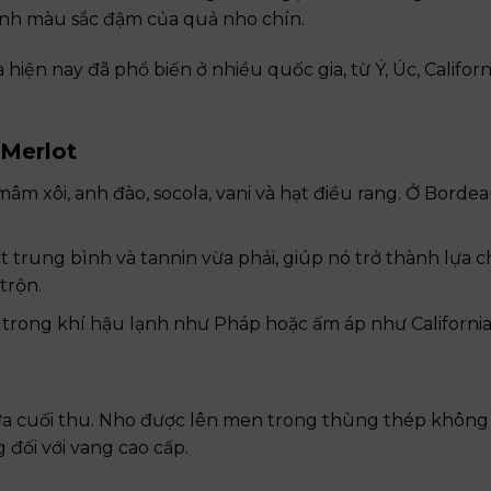
ánh màu sắc đậm của quả nho chín.
iện nay đã phổ biến ở nhiều quốc gia, từ Ý, Úc, Califor
 Merlot
m xôi, anh đào, socola, vani và hạt điều rang. Ở Bordea
it trung bình và tannin vừa phải, giúp nó trở thành lựa c
trộn.
ốt trong khí hậu lạnh như Pháp hoặc ấm áp như California
mưa cuối thu. Nho được lên men trong thùng thép không
 đối với vang cao cấp.