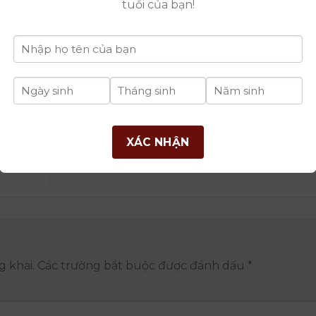
tuổi của bạn!
ark the
permalink
.
XÁC NHẬN
 Nghệ
Sangiovese: Trái Tim Của Rượu Vang
 khai.
Các trường bắt buộc được đánh dấu
*