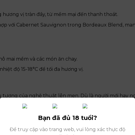
 hương vị tràn đầy, từ mềm mại đến thanh thoát.
hợp với Cabernet Sauvignon trong Bordeaux Blend, mang
 phô mai mềm và các món ăn chay.
hiệt độ 15-18°C để tối đa hương vị.
u tượng của nghệ thuật lên men. Dù là người mới hay n
 để khám phá.
Bạn đã đủ 18 tuổi?
Để truy cập vào trang web, vui lòng xác thực độ