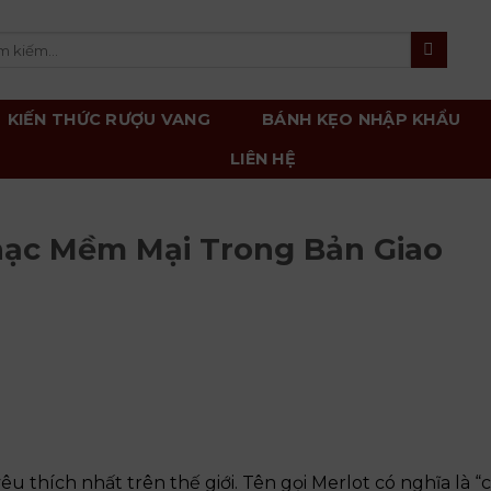
m
m:
KIẾN THỨC RƯỢU VANG
BÁNH KẸO NHẬP KHẨU
LIÊN HỆ
hạc Mềm Mại Trong Bản Giao
 thích nhất trên thế giới. Tên gọi Merlot có nghĩa là “