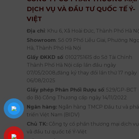
DỊCH VỤ VÀ ĐẦU TƯ QUỐC TẾ Ý-
VIỆT
Địa chỉ
: Khu 6, Xã Hoài Đức, Thành Phố Hà Nộ
Showroom
: Số 09 Phố Liễu Giai, Phường Ng
Hà, Thành Phố Hà Nội
Giấy ĐKKD số
: 0102751615 do Sở Tài Chính
Thành Phố Hà Nội cấp lần đầu ngày
07/05/2008,đăng ký thay đổi lần thứ 17 ngày
06/08/2025
Giấy phép Phân Phối Rượu số
: 529/GP-BCT
do Bộ Công Thương cấp ngày 14/11/2022
Ngân hàng:
Ngân hàng TMCP Đầu tư và phá
triển Việt Nam (BIDV)
Chủ TK:
Công ty cổ phần thương mại dịch vụ
và đầu tư quốc tế Ý-Việt