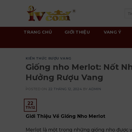
Skip
to
Tì
kiế
content
TRANG CHỦ
GIỚI THIỆU
VANG Ý
KIẾN THỨC RƯỢU VANG
Giống nho Merlot: Nốt N
Hưởng Rượu Vang
POSTED ON
22 THÁNG 12, 2024
BY
ADMIN
22
Th12
Giới Thiệu Về Giống Nho Merlot
Merlot là một trong những giống nho được yêu