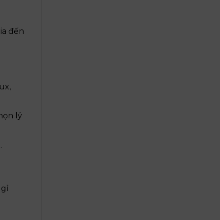
nia đến
ux,
họn lý
.
 gỉ